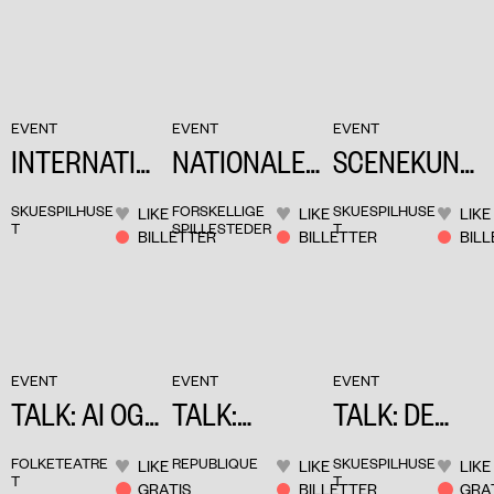
BABEL
EVENT
EVENT
EVENT
INTERNATIO
NATIONALE
SCENEKUNS
NALE DAGE
TURNÉDAGE
TENS
SKUESPILHUSE
FORSKELLIGE
SKUESPILHUSE
LIKE
LIKE
LIKE
ÅRSMØDE
T
SPILLESTEDER
T
BILLETTER
BILLETTER
BIL
EVENT
EVENT
EVENT
TALK: AI OG
TALK:
TALK: DE
DEN
CONSTANCE
LEVEDE
FOLKETEATRE
REPUBLIQUE
SKUESPILHUSE
LIKE
LIKE
LIKE
KUNSTIGE
DEBRÉ
HISTORIER
T
T
GRATIS
BILLETTER
GRA