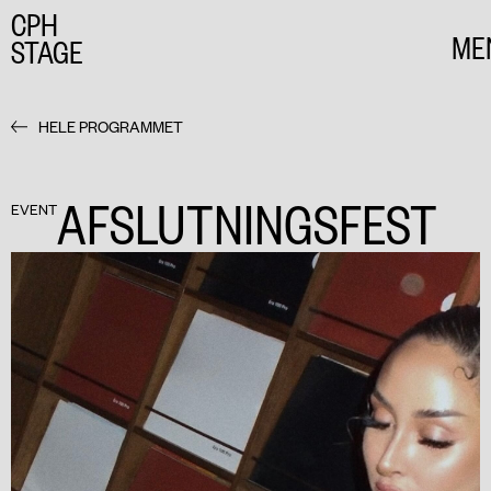
CPH
ME
STAGE
CL
HELE PROGRAMMET
AFSLUTNINGSFEST
EVENT