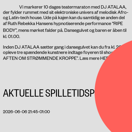
Vi markerer 10 dages teatermaraton med DJ ATALAA,
der fylder rummet med sit elektroniske univers af melodisk Afro-
og Latin-tech house. Ude på kajen kan du samtidig se anden del
af Ruth Rebekka Hansens hypnotiserende performance “
RIPE
BODY
”, mens mørket falder på. Dansegulvet og baren er åben til
kl. 01.00.
Inden DJ ATALAA sætter gang i dansegulvet kan du fra kl. 20.00
opleve tre spændende kunstnere indtage foyeren til showet ”EN
AFTEN OM STRØMMENDE KROPPE”. Læs mere
HER
.
AKTUELLE SPILLETIDSPUNKTER
2026-06-06 21:45-01:00