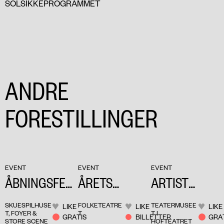
SOLSIKKEPROGRAMMET
ANDRE
FORESTILLINGER
EVENT
EVENT
EVENT
ÅBNINGSFES
ÅRETS
ARTIST
T
REUMERT
TALK: BABEL
SKUESPILHUSE
FOLKETEATRE
TEATERMUSEE
LIKE
LIKE
LIKE
BABEL
T, FOYER &
T
T I
GRATIS
BILLETTER
GRA
STORE SCENE
HOFTEATRET