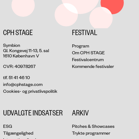
CPH STAGE
FESTIVAL
Symbion
Program
Gl. Kongevej 11-13, 5. sal
Om CPH STAGE
1610 København V
Festivalcentrum
CVR: 40978267
Kommende festivaler
tlf. 51 41 46 10
info@cphstage.com
Cookies- og privatlivspolitik
UDVALGTE INDSATSER
ARKIV
ESG
Pitches & Showcases
Tilgængelighed
Trykte programmer