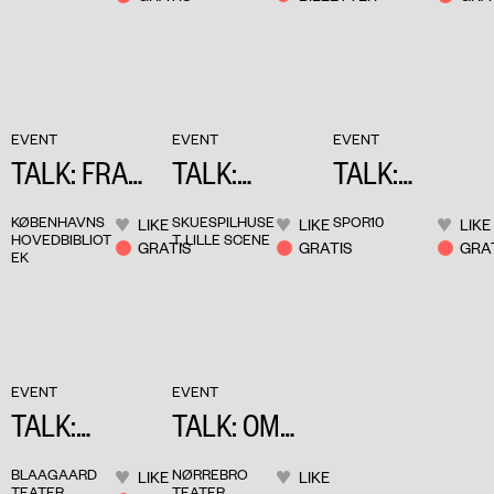
LÆNGSEL
PÅ SCENEN
EVENT
EVENT
EVENT
TALK: FRA
TALK:
TALK:
ROMAN TIL
ISCENESÆT
KLIMAET PÅ
KØBENHAVNS
SKUESPILHUSE
SPOR10
LIKE
LIKE
LIKE
TEATER
TE
SCENEN
HOVEDBIBLIOT
T, LILLE SCENE
GRATIS
GRATIS
GRA
EK
OVERSETE
FORTÆLLIN
GER
EVENT
EVENT
TALK:
TALK: OM
KOLLEKTIVIT
INDLEVELSE
BLAAGAARD
NØRREBRO
LIKE
LIKE
TEATER
TEATER