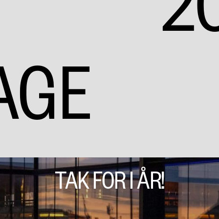
2
AGE
TAK FOR I ÅR!