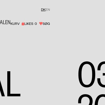
DK
EN
VALEN
KURV
LIKES
0
SØG
R
03
AL