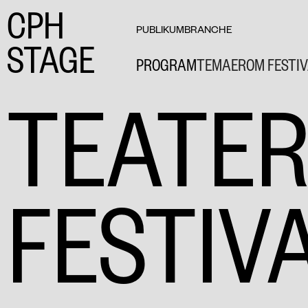
CPH
PUBLIKUM
BRANCHE
STAGE
PROGRAM
TEMAER
OM FESTI
TEATE
FESTIV