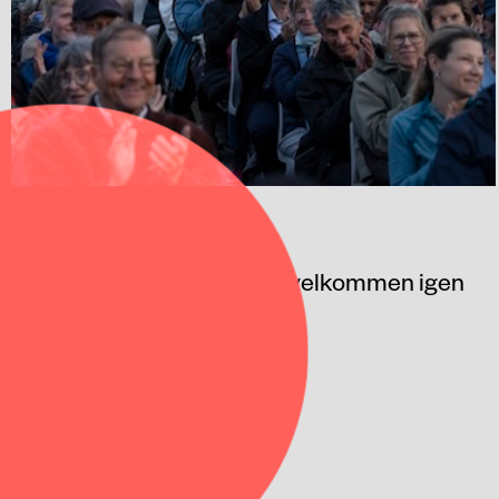
TAK FOR NU
Vi glæder os til at byde jer velkommen igen
i 2027.
FORRIGE