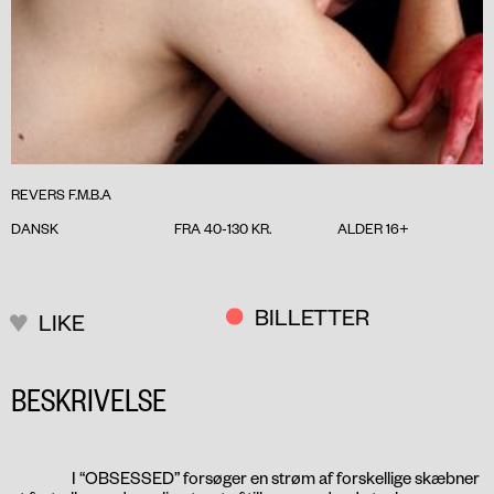
REVERS F.M.B.A
DANSK
FRA 40-130 KR.
ALDER 16+
BILLETTER
LIKE
BESKRIVELSE
I “OBSESSED” forsøger en strøm af forskellige skæbner