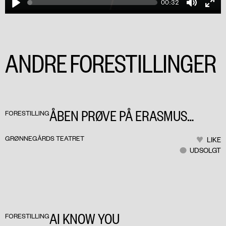
00:32
Play
Mute
Ente
fulls
ANDRE FORESTILLINGER
PLAY
ÅBEN PRØVE PÅ ERASMUS
FORESTILLING
MONTANUS
GRØNNEGÅRDS TEATRET
LIKE
UDSOLGT
AI KNOW YOU
FORESTILLING