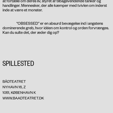
at fortælle om deres liv, styret af tilbagevendende tanker og
handlinger. Mennesker, der alle kæmper med tvivlen om inderst
inde at være et monster.
“OBSESSED” er en absurd bevægelse ind i angstens
dominerende greb, hvor idéen om kontrol og orden forvrænges.
Kan du sulte det, der æder dig op?
SPILLESTED
BÅDTEATRET
NYHAVN 16, Z
1051, KØBENHAVN K
WWW.BAADTEATRET.DK