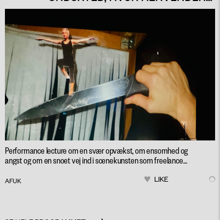
JEG MIG MED FORNEMMELSEN
AF AT SVÆVE FRIT I LUFTEN?
Performance lecture om en svær opvækst, om ensomhed og
angst og om en snoet vej ind i scenekunsten som freelance
cirkusartist.
LIKE
AFUK