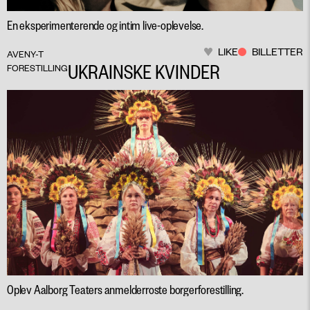
En eksperimenterende og intim live-oplevelse.
LIKE
BILLETTER
AVENY-T
UKRAINSKE KVINDER
FORESTILLING
Oplev Aalborg Teaters anmelderroste borgerforestilling.