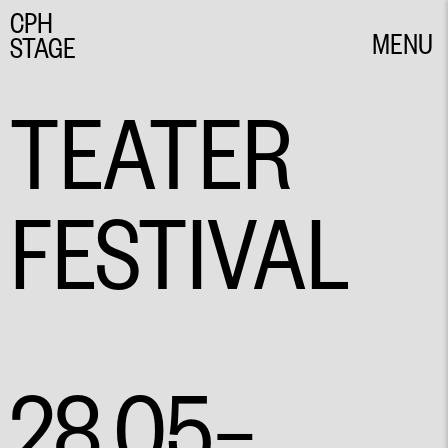
CPH
MENU
STAGE
CLOSE
TEATER
FESTIVAL
28.05–