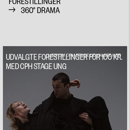
FORESTILLINGER
360° DRAMA
UDVALGTE FORESTILLINGER FOR 100 KR.
LÆS OM CPH STAGE UDVALGTE HER
MED CPH STAGE UNG