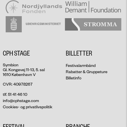
CPH STAGE
BILLETTER
Symbion
Festivalarmbånd
Gl. Kongevej 11-13, 5. sal
Rabatter & Gruppeture
1610 København V
Billetinfo
CVR: 40978267
tlf. 51 41 46 10
info@cphstage.com
Cookies- og privatlivspolitik
FESTIVAL
BRANCHE