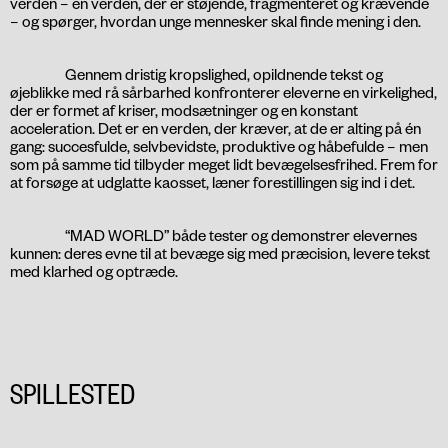
verden – en verden, der er støjende, fragmenteret og krævende
– og spørger, hvordan unge mennesker skal finde mening i den.
Gennem dristig kropslighed, opildnende tekst og
øjeblikke med rå sårbarhed konfronterer eleverne en virkelighed,
der er formet af kriser, modsætninger og en konstant
acceleration. Det er en verden, der kræver, at de er alting på én
gang: succesfulde, selvbevidste, produktive og håbefulde – men
som på samme tid tilbyder meget lidt bevægelsesfrihed. Frem for
at forsøge at udglatte kaosset, læner forestillingen sig ind i det.
“MAD WORLD” både tester og demonstrer elevernes
kunnen: deres evne til at bevæge sig med præcision, levere tekst
med klarhed og optræde.
SPILLESTED