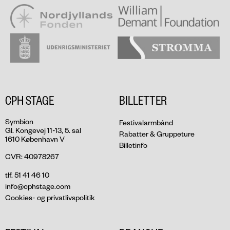
CPH STAGE
BILLETTER
Symbion
Festivalarmbånd
Gl. Kongevej 11-13, 5. sal
Rabatter & Gruppeture
1610 København V
Billetinfo
CVR: 40978267
tlf. 51 41 46 10
info@cphstage.com
Cookies- og privatlivspolitik