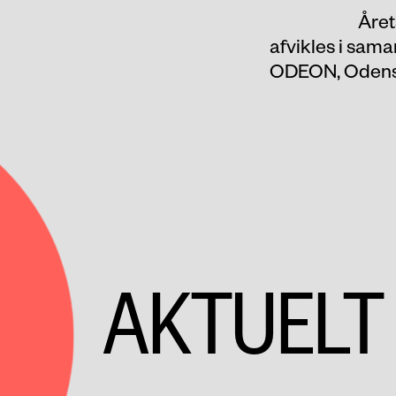
Året
afvikles i sam
ODEON, Odense
AKTUELT