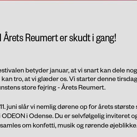
til Årets Reumert er skudt i gang!
estivalen betyder januar, at vi snart kan dele no
kan tro, at vi glæder os. Vi starter denne tirsdag
unstens store fejring - Årets Reumert.
11. juni slår vi nemlig dørene op for årets størs
 i ODEON i Odense. Du er selvfølgelig inviteret o
t samles om konfetti, musik og rørende øjeblikke