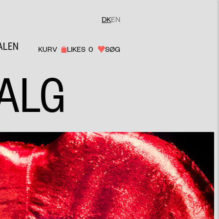
DK
EN
ALEN
KURV
LIKES
0
SØG
SALG