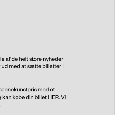
gle af de helt store nyheder
 ud med at sætte billetter i
te scenekunstpris med et
g kan købe din billet
HER
. Vi
.