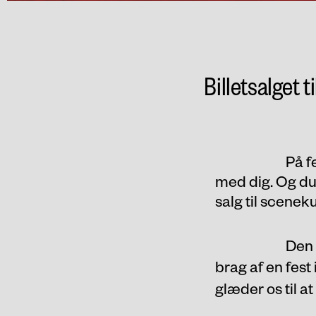
Billetsalget 
På f
med dig. Og du 
salg til scenek
Den 
brag af en fest
glæder os til a