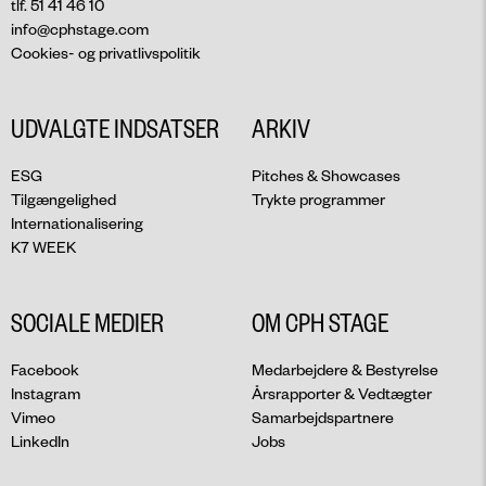
tlf. 51 41 46 10
info@cphstage.com
Cookies- og privatlivspolitik
UDVALGTE INDSATSER
ARKIV
ESG
Pitches & Showcases
Tilgængelighed
Trykte programmer
Internationalisering
K7 WEEK
SOCIALE MEDIER
OM CPH STAGE
Facebook
Medarbejdere & Bestyrelse
Instagram
Årsrapporter & Vedtægter
Vimeo
Samarbejdspartnere
LinkedIn
Jobs