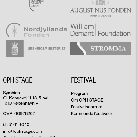
CPH STAGE
FESTIVAL
Symbion
Program
Gl. Kongevej 11-13, 5. sal
Om CPH STAGE
1610 København V
Festivalcentrum
CVR: 40978267
Kommende festivaler
tlf. 51 41 46 10
info@cphstage.com