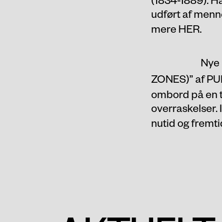
udført af menne
mere
HER
.
Nye 
ZONES)
” af P
ombord på en t
overraskelser. 
nutid og fremt