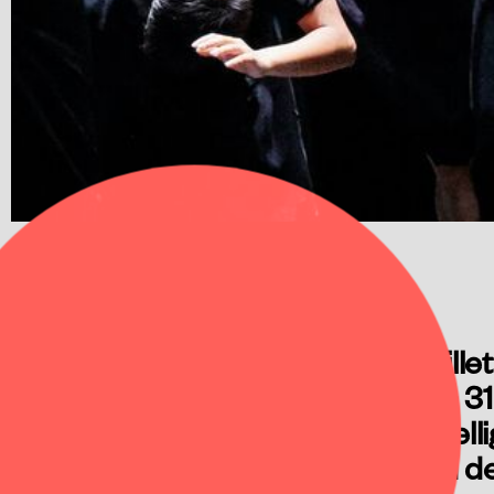
Nu kan du købe billett
2026. Frem til den 3
billetter til to forsk
antal billetter med d