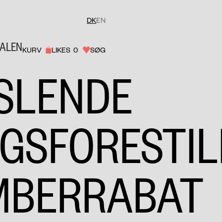
DK
EN
VALEN
KURV
LIKES
0
SØG
SLENDE
GSFORESTIL
MBERRABAT