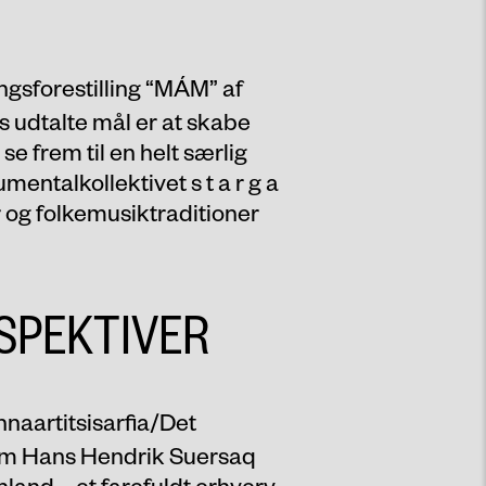
gsforestilling “
MÁM
” af
 udtalte mål er at skabe
 se frem til en helt særlig
entalkollektivet s t a r g a
r og folkemusiktraditioner
SPEKTIVER
innaartitsisarfia/Det
 om Hans Hendrik Suersaq
land – et farefuldt erhverv