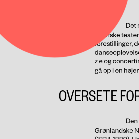
Det 
det irske teat
forestillinger, 
danseoplevelse,
z e og concert
gå op i en høj
OVERSETE FO
Den 
Grønlandske Na
(1834-1889). H