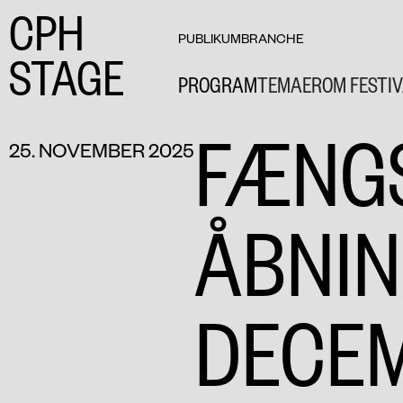
CPH
PUBLIKUM
BRANCHE
STAGE
PROGRAM
TEMAER
OM FESTI
FÆNG
25. NOVEMBER 2025
ÅBNIN
DECE