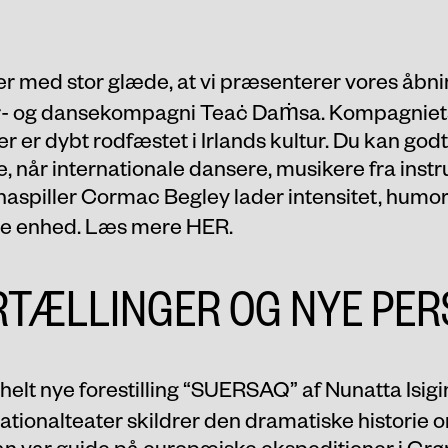
er med stor glæde, at vi præsenterer vores åbnin
er- og dansekompagni Teaċ Daṁsa. Kompagniets
der er dybt rodfæstet i Irlands kultur. Du kan godt
 når internationale dansere, musikere fra instrum
inaspiller Cormac Begley lader intensitet, humo
ere enhed. Læs mere
HER
.
RTÆLLINGER OG NYE PER
helt nye forestilling “
SUERSAQ
” af Nunatta Isig
tionalteater skildrer den dramatiske historie
an var guide på europæiske ekspeditioner i Grøn