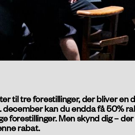
er til tre forestillinger, der bliver 
1. december kan du endda få 50% rab
ellige forestillinger. Men skynd dig – 
enne rabat.